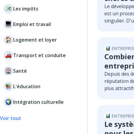
Le développe
Les impôts
est un proce
singulier. D'
Emploi et travail
environnemen
favorables d
Logement et loyer
consommateur
ENTREPRIS
D'autre part,
Combien
Transport et conduite
d'exploitatio
administrativ
entrepr
Santé
de la région.
Depuis des d
indépendants
réputation de
sociétés à re
L'éducation
plus attracti
question de t
investisseur
rentables de
Intégration culturelle
avantages fis
d’optimisatio
hautement qua
long terme de
ENTREPRIS
une situatio
Voir tout
Le syst
derrière cett
et financièr
pour les