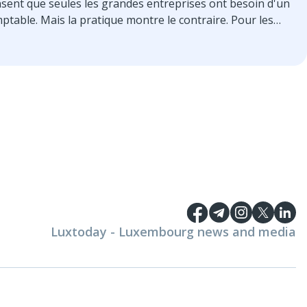
sent que seules les grandes entreprises ont besoin d'un
ptable. Mais la pratique montre le contraire. Pour les
ites entreprises, la comptabilité ne se résume pas à des
ffres dans une feuille de calcul, mais à tout un système
 maintient l'entreprise à flot.
Luxtoday - Luxembourg news and media