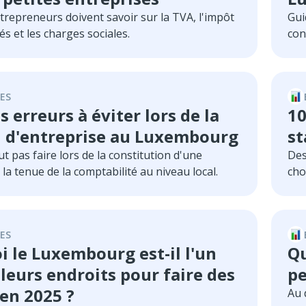
des mécanismes régissant les coûts lors de la
trepreneurs doivent savoir sur la TVA, l'impôt
Gui
antation et au cours des opérations
és et les charges sociales.
con
ES
s erreurs à éviter lors de la
10
n d'entreprise au Luxembourg
st
ut pas faire lors de la constitution d'une
Des
 la tenue de la comptabilité au niveau local.
cho
ES
 le Luxembourg est-il l'un
Qu
leurs endroits pour faire des
pe
 en 2025 ?
Au 