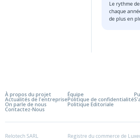
Le rythme de
chaque année,
de plus en pl
affaires en 
l'endroit idéa
numériques et
longtemps ce
Aujourd'hui, 
investisseurs
À propos du projet
Équipe
Pu
Actualités de l'entreprise
Politique de confidentialité
S'
On parle de nous
Politique Editoriale
Contactez-Nous
Relotech SARL
Registre du commerce de Lux