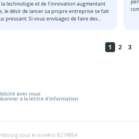
pen
 la technologie et de l'innovation augmentant
com
 le désir de lancer sa propre entreprise se fait
pet
us pressant. Si vous envisagez de faire des
chi
Europe en 2025, le Luxembourg pourrait être
qui
l. Ce pays à l'économie solide, aux initiatives
 bien situé au centre de l'UE a depuis
1
2
3
ssé d'être un centre purement financier.
c'est un terrain de jeu pour les startups, les
 et les entreprises internationales.
blicité avec nous
abonner à la lettre d'information
embourg sous le numéro B274954