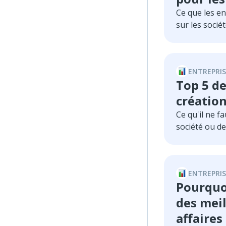
approfondie 
Ce que les en
phase d’impl
sur les sociét
ultérieures.
ENTREPRIS
Top 5 de
créatio
Ce qu'il ne fa
société ou de
ENTREPRIS
Pourquoi
des meil
affaires