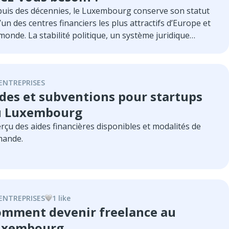
uis des décennies, le Luxembourg conserve son statut
l’un des centres financiers les plus attractifs d’Europe et
monde. La stabilité politique, un système juridique
nsparent et une infrastructure de services financiers
n développée font de ce Grand-Duché une juridiction
ale pour la structuration d’investissements
ENTREPRISES
ernationaux, la gestion d’actifs et la protection du capital.
des et subventions pour startups
endant, tout entrepreneur ou investisseur envisageant
nregistrer une société ici sera inévitablement confronté
u Luxembourg
terme de « domiciliation » et au rôle d’un « agent de
rçu des aides financières disponibles et modalités de
ciliation ».
ande.
ENTREPRISES
1
like
mment devenir freelance au
uxembourg