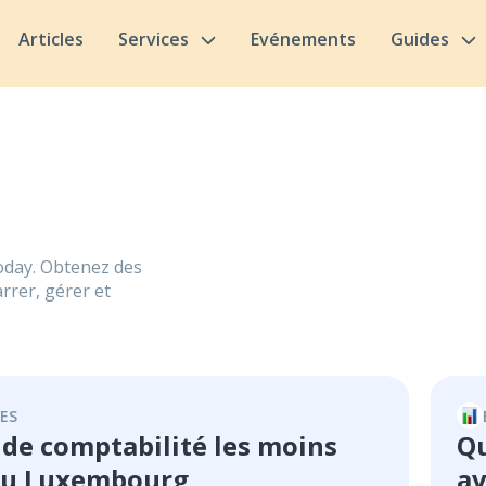
Articles
Services
Evénements
Guides
oday. Obtenez des
rrer, gérer et
ES
 de comptabilité les moins
Qu
au Luxembourg
av