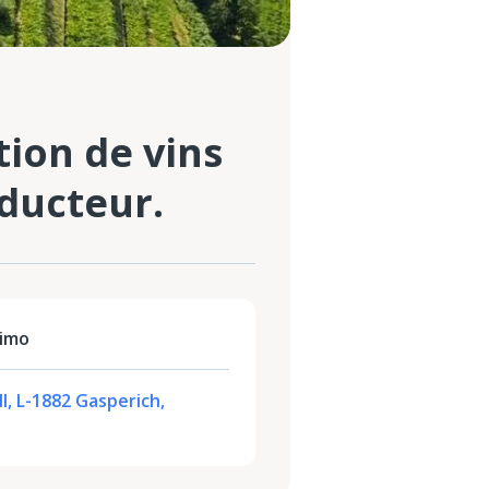
ion de vins
ducteur.
simo
ll, L-1882 Gasperich,