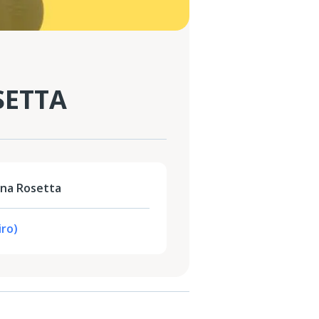
SETTA
ina Rosetta
iro)