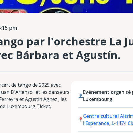
8:15 pm
ango par l'orchestre La J
vec Bárbara et Agustín.
ncert de tango de 2025 avec
Juan D'Arienzo" et les danseurs
Evénement organisé
rreyra et Agustin Agnez ; les
Luxembourg
s de Luxembourg Ticket.
Centre culturel Altri
l'Espérance, L-1474 