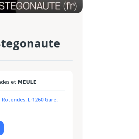
 Stegonaute
s et 𝗠𝗘𝗨𝗟𝗘
s Rotondes, L-1260 Gare,