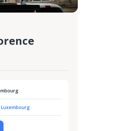
lorence
xembourg
0 Luxembourg