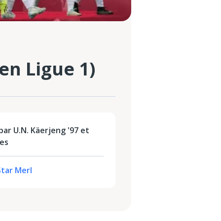
n Ligue 1)
ar U.N. Käerjeng '97 et
ies
Star Merl