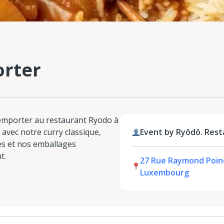
orter
 emporter au restaurant Ryodo à
avec notre curry classique,
Event by Ryôdô. Rest
s et nos emballages
t.
27 Rue Raymond Poinca
Luxembourg