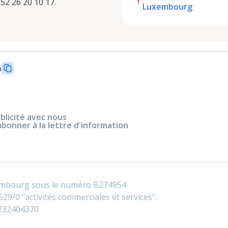
2 26 20 10 17.
Luxembourg
n
blicité avec nous
abonner à la lettre d'information
embourg sous le numéro B274954
29/0 "activités commerciales et services".
0232404370