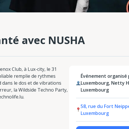
anté avec NUSHA
nox Club, à Lux-city, le 31
liable remplie de rythmes
Événement organisé p
d dans le dos et de vibrations
Luxembourg, Netty H
erreur, la Wildside Techno Party,
Luxembourg
chnolife.lu.
58, rue du Fort Neip
Luxembourg