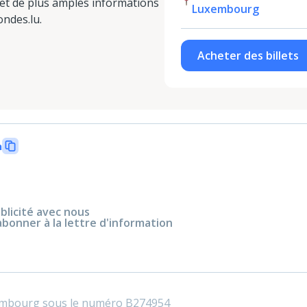
 et de plus amples informations
Luxembourg
ndes.lu.
Acheter des billets
n
blicité avec nous
abonner à la lettre d'information
embourg sous le numéro B274954