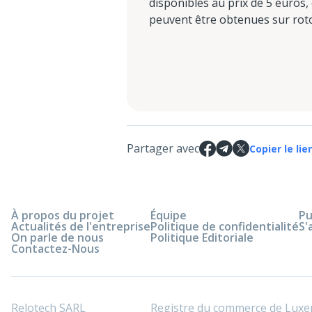
disponibles au prix de 5 euros,
peuvent être obtenues sur roto
Partager avec
Copier le lie
À propos du projet
Équipe
Pu
Actualités de l'entreprise
Politique de confidentialité
S'
On parle de nous
Politique Editoriale
Contactez-Nous
Relotech SARL
Registre du commerce de Lux