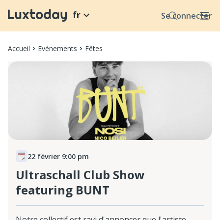
fr
Se connecter
Accueil
Evénements
Fêtes
22 février 9:00 pm
Ultraschall Club Show
featuring BUNT
Notre collectif est ravi d'annoncer que l'artiste