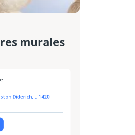
ures murales
le
ston Diderich, L-1420