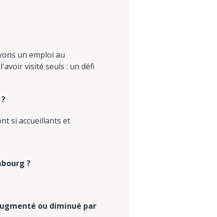
vons un emploi au
oir visité seuls : un défi
 ?
t si accueillants et
mbourg ?
l augmenté ou diminué par