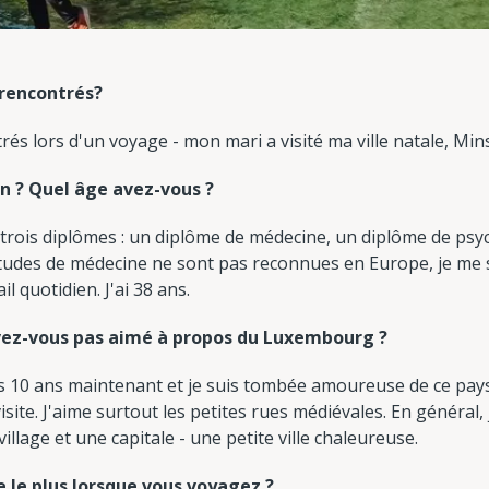
 rencontrés?
 lors d'un voyage - mon mari a visité ma ville natale, Mins
on ? Quel âge avez-vous ?
'ai trois diplômes : un diplôme de médecine, un diplôme de ps
des de médecine ne sont pas reconnues en Europe, je me s
 quotidien. J'ai 38 ans.
vez-vous pas aimé à propos du Luxembourg ?
s 10 ans maintenant et je suis tombée amoureuse de ce pays
site. J'aime surtout les petites rues médiévales. En général, j
illage et une capitale - une petite ville chaleureuse.
 le plus lorsque vous voyagez ?