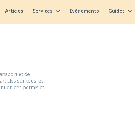
Articles
Services
Evénements
Guides
ransport et de
rticles sur tous les
tention des permis et