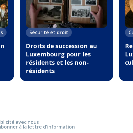
ts
Sécurité et droit
C
un
Droits de succession au
Re
Luxembourg pour les
Lu
résidents et les non-
cu
résidents
blicité avec nous
abonner à la lettre d'information