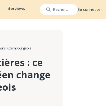
Interviews
Se connecter
teurs luxembourgeois
ières : ce
éen change
eois