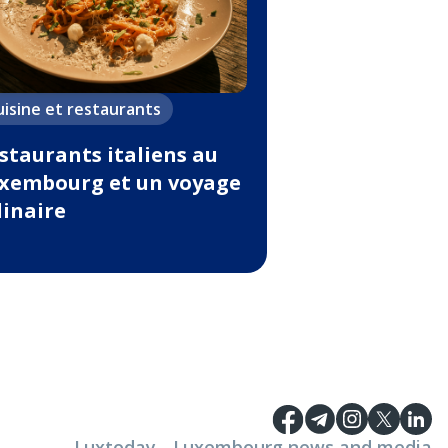
uisine et restaurants
staurants italiens au
xembourg et un voyage
linaire
Luxtoday - Luxembourg news and media