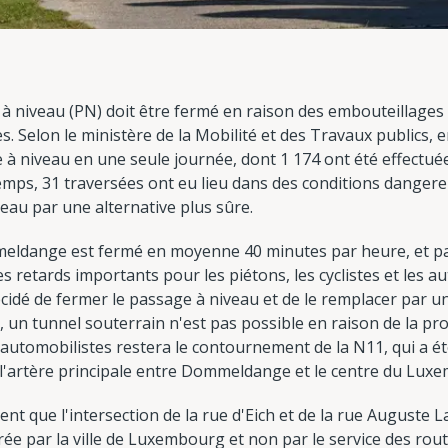
niveau (PN) doit être fermé en raison des embouteillages 
tes. Selon le ministère de la Mobilité et des Travaux publics,
 à niveau en une seule journée, dont 1 174 ont été effectué
emps, 31 traversées ont eu lieu dans des conditions dangere
eau par une alternative plus sûre.
eldange est fermé en moyenne 40 minutes par heure, et par
s retards importants pour les piétons, les cyclistes et les au
écidé de fermer le passage à niveau et de le remplacer par u
es, un tunnel souterrain n'est pas possible en raison de la pro
es automobilistes restera le contournement de la N11, qui a é
s l'artère principale entre Dommeldange et le centre du Lux
nt que l'intersection de la rue d'Eich et de la rue Auguste 
érée par la ville de Luxembourg et non par le service des rout