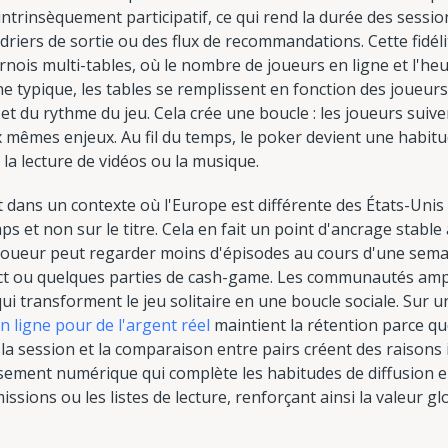
intrinsèquement participatif, ce qui rend la durée des session
iers de sortie ou des flux de recommandations. Cette fidél
ournois multi-tables, où le nombre de joueurs en ligne et l'h
gne typique, les tables se remplissent en fonction des joueur
et du rythme du jeu. Cela crée une boucle : les joueurs suive
 mêmes enjeux. Au fil du temps, le poker devient une habitud
a lecture de vidéos ou la musique.
t dans un contexte où l'Europe est différente des États-Un
ps et non sur le titre. Cela en fait un point d'ancrage stabl
 joueur peut regarder moins d'épisodes au cours d'une sema
t ou quelques parties de cash-game. Les communautés ampli
qui transforment le jeu solitaire en une boucle sociale. Sur 
 ligne pour de l'argent réel
maintient la rétention parce q
la session et la comparaison entre pairs créent des raisons i
sement numérique qui complète les habitudes de diffusion en
émissions ou les listes de lecture, renforçant ainsi la valeur 