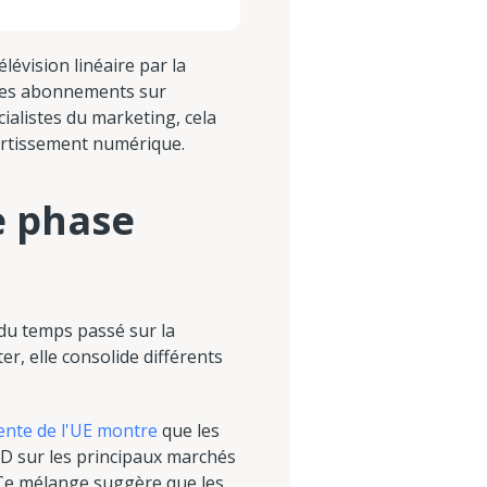
lévision linéaire par la
t des abonnements sur
cialistes du marketing, cela
ivertissement numérique.
e phase
 du temps passé sur la
r, elle consolide différents
ente de l'UE montre
que les
D sur les principaux marchés
. Ce mélange suggère que les