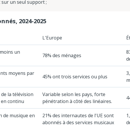
 sur un seul support ;
onnés, 2024-2025
L'Europe
É
 moins un
8
78% des ménages
d
nts moyens par
3
45% ont trois services ou plus
m
e de la télévision
Variable selon les pays, forte
4
 en continu
pénétration à côté des linéaires.
ion de musique en
21% des internautes de l'UE sont
1
abonnés à des services musicaux
d