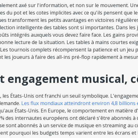
palement axé sur l'information, et non sur le mouvement. Une 
s du pot et les cotes implicites avec ce qu'ils pensent que l
ues transforment les petits avantages en victoires régulièr
ection intelligente des tables sont si importantes. Dans les j
 coûts intégrés auxquels vous devez faire face. Les gains pr
 bonne lecture de la situation. Les tables à mains courtes e
. Les tournois complets récompensent la patience et un jeu p
 les joueurs à faire des all-ins pré-flop rapidement à mesu
t engagement musical, c
ue, les États-Unis ont franchi un seuil symbolique. L'engagem
 demande.
Les flux mondiaux atteindront environ 4,8 billions
 qu'aux États-Unis. En Europe, le comportement en matière 
30 % des internautes européens ont déclaré s'être abonnés à d
 se sont abonnés à un service de musique en streaming au c
quent pourquoi les budgets temps varient entre les écrans et