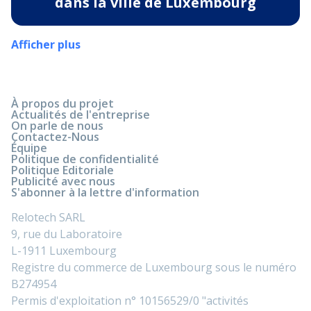
dans la ville de Luxembourg
Afficher plus
À propos du projet
Actualités de l'entreprise
On parle de nous
Contactez-Nous
Équipe
Politique de confidentialité
Politique Editoriale
Publicité avec nous
S'abonner à la lettre d'information
Relotech SARL
9, rue du Laboratoire
L-1911 Luxembourg
Registre du commerce de Luxembourg sous le numéro
B274954
Permis d'exploitation n° 10156529/0 "activités