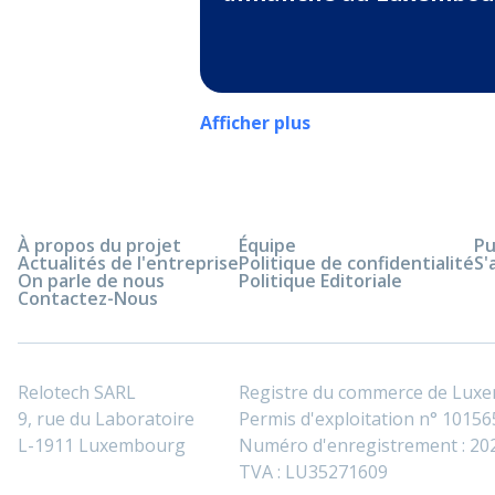
Afficher plus
À propos du projet
Équipe
Pu
Actualités de l'entreprise
Politique de confidentialité
S'
On parle de nous
Politique Editoriale
Contactez-Nous
Relotech SARL
Registre du commerce de Lux
9, rue du Laboratoire
Permis d'exploitation n° 101565
L-1911 Luxembourg
Numéro d'enregistrement : 2
TVA : LU35271609