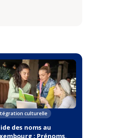
ntégration culturelle
ide des noms au
xembourg : Prénoms,