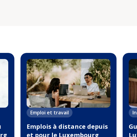
Emploi et travail
I
u
Emplois à distance depuis
Gu
rg
et pour le Luxembourg
Lu