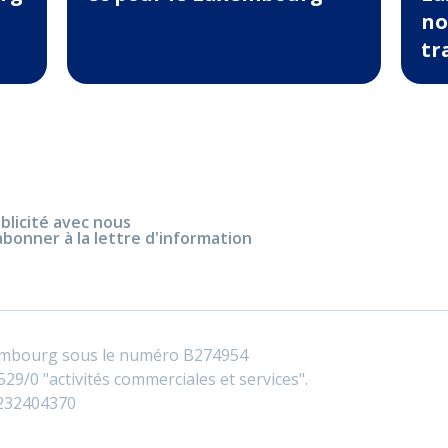
no
tr
blicité avec nous
abonner à la lettre d'information
embourg sous le numéro B274954
29/0 "activités commerciales et services".
0232404370