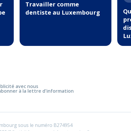
r
Travailler comme
Qu
pe
dentiste au Luxembourg
pr
di
Lu
blicité avec nous
abonner à la lettre d'information
embourg sous le numéro B274954