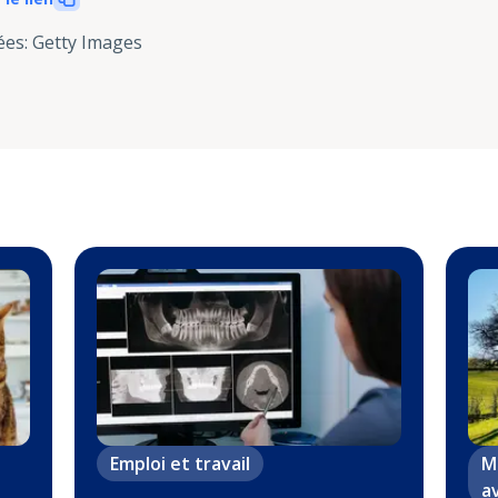
ées
:
Getty Images
Emploi et travail
M
a