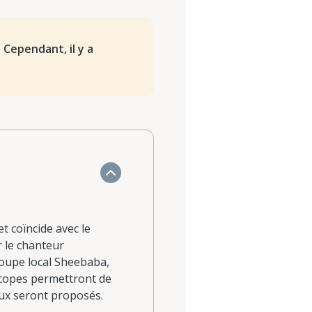
. Cependant, il y a
et coïncide avec le
r le chanteur
roupe local Sheebaba,
escopes permettront de
caux seront proposés.