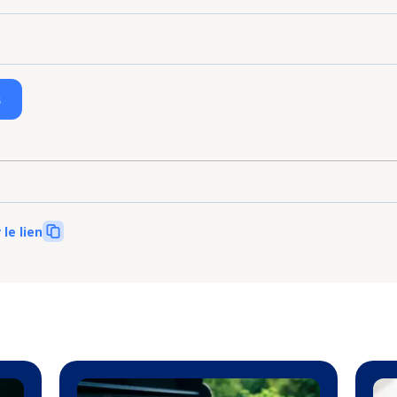
s
 le lien