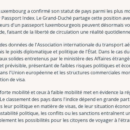
 Luxembourg a confirmé son statut de pays parmi les plus m
y Passport Index. Le Grand-Duché partage cette position ave
nteurs d'un passeport luxembourgeois peuvent désormais vo
e, faisant de la liberté de circulation une réalité quotidienn
 des données de l'Association internationale du transport aér
is le poids diplomatique et politique de l'État. Dans le cas 
naux solides entretenus par le ministère des Affaires étrang
 et prévisible, présentant de faibles risques politiques et é
ans l'Union européenne et les structures commerciales mondia
ion de visa.
forte mobilité et ceux à faible mobilité met en évidence la rép
 Le classement des pays dans l'indice dépend en grande parti
s leur politique en matière de visas, de leur situation écon
stabilité politique, les conflits ou les sanctions entraînent
blement les possibilités pour les citoyens de voyager à l'étr