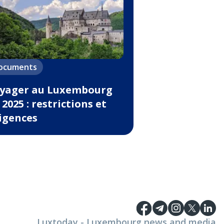
ocuments
yager au Luxembourg
 2025 : restrictions et
igences
Luxtoday - Luxembourg news and media