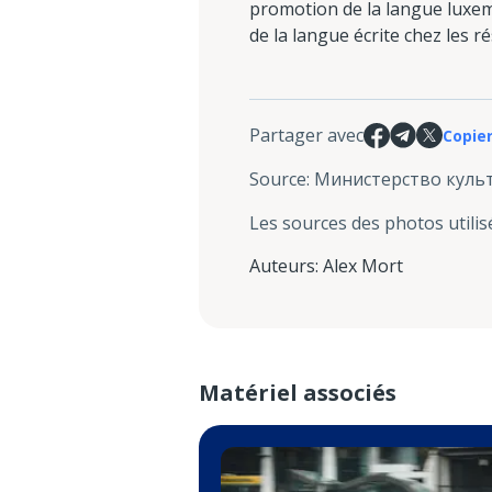
promotion de la langue luxem
de la langue écrite chez les r
Partager avec
Copier
Source
:
Министерство куль
Les sources des photos utilis
Auteurs
:
Alex Mort
Matériel associés