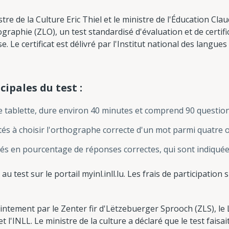
re de la Culture Eric Thiel et le ministre de l'Éducation Cl
graphie (ZLO), un test standardisé d'évaluation et de certif
Le certificat est délivré par l'Institut national des langue
cipales du test :
e tablette, dure environ 40 minutes et comprend 90 question
ités à choisir l'orthographe correcte d'un mot parmi quatr
s en pourcentage de réponses correctes, qui sont indiquées su
u test sur le portail myinl.inll.lu. Les frais de participation s
intement par le Zenter fir d'Lëtzebuerger Sprooch (ZLS), l
 l'INLL. Le ministre de la culture a déclaré que le test fais