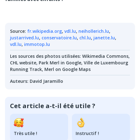
Source
:
fr.wikipedia.org
,
vdl.lu
,
neihollerich.lu
,
justarrived.lu
,
conservatoire.lu
,
chl.lu
,
janette.lu
,
vdl.lu
,
immotop.lu
Les sources des photos utilisées
:
Wikimedia Commons,
CHL website, Park Merl in Google, Ville de Luxembourg
Running Track, Merl on Google Maps
Auteurs
:
David Jaramillo
Cet article a-t-il été utile ?
Très utile !
Instructif !