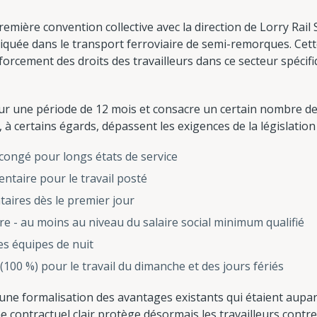
emière convention collective avec la direction de Lorry Rail 
iquée dans le transport ferroviaire de semi-remorques. Cet
orcement des droits des travailleurs dans ce secteur spécif
ur une période de 12 mois et consacre un certain nombre de
 à certains égards, dépassent les exigences de la législation 
congé pour longs états de service
ntaire pour le travail posté
aires dès le premier jour
ire - au moins au niveau du salaire social minimum qualifié
es équipes de nuit
00 %) pour le travail du dimanche et des jours fériés
une formalisation des avantages existants qui étaient aupa
 contractuel clair protège désormais les travailleurs contre