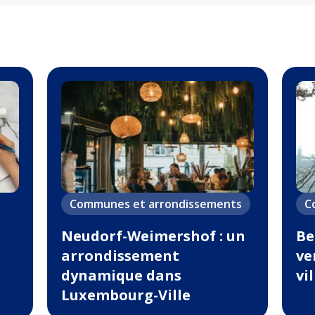
Communes et arrondissements
C
Neudorf-Weimershof : un
Be
arrondissement
ve
dynamique dans
vi
Luxembourg-Ville