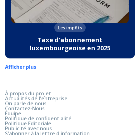
Les impôts
Taxe d'abonnement
luxembourgeoise en 2025
Afficher plus
À propos du projet
Actualités de l'entreprise
On parle de nous
Contactez-Nous
Équipe
Politique de confidentialité
Politique Editoriale
Publicité avec nous
S'abonner à la lettre d'information