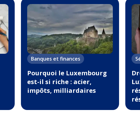
Banques et finances
S
Pourquoi le Luxembourg
Dr
est-il si riche : acier,
Lu
impôts, milliardaires
ré
ré