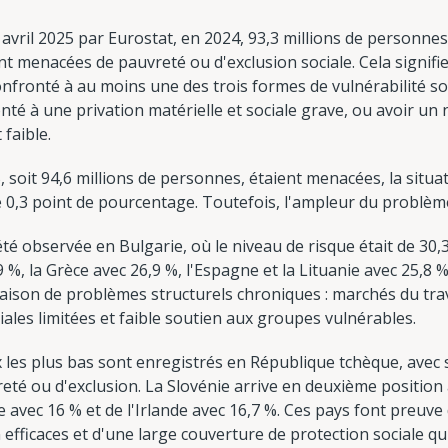
 avril 2025 par Eurostat, en 2024, 93,3 millions de personnes
t menacées de pauvreté ou d'exclusion sociale. Cela signifie
nfronté à au moins une des trois formes de vulnérabilité soc
nté à une privation matérielle et sociale grave, ou avoir un n
faible.
, soit 94,6 millions de personnes, étaient menacées, la situa
 0,3 point de pourcentage. Toutefois, l'ampleur du problème 
 a été observée en Bulgarie, où le niveau de risque était de 30
 %, la Grèce avec 26,9 %, l'Espagne et la Lituanie avec 25,8 
ison de problèmes structurels chroniques : marchés du trava
ales limitées et faible soutien aux groupes vulnérables.
 les plus bas sont enregistrés en République tchèque, avec 
é ou d'exclusion. La Slovénie arrive en deuxième position a
e avec 16 % et de l'Irlande avec 16,7 %. Ces pays font preuve
efficaces et d'une large couverture de protection sociale qu