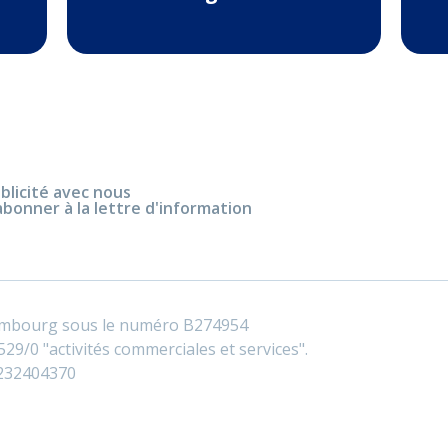
blicité avec nous
abonner à la lettre d'information
embourg sous le numéro B274954
29/0 "activités commerciales et services".
0232404370