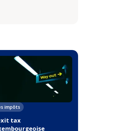
es impôts
exit tax
xembourgeoise