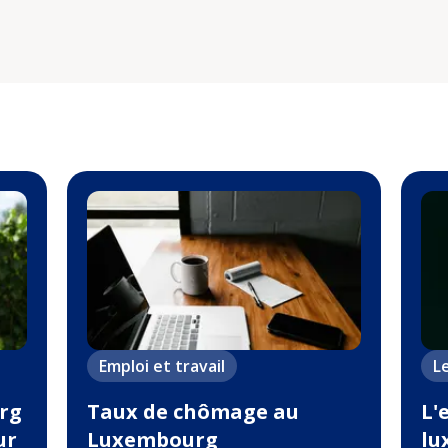
Emploi et travail
L
rg
Taux de chômage au
L'
ur
Luxembourg
lu