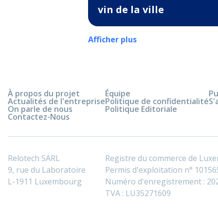
vin de la ville
Afficher plus
À propos du projet
Équipe
Pu
Actualités de l'entreprise
Politique de confidentialité
S'
On parle de nous
Politique Editoriale
Contactez-Nous
Relotech SARL
Registre du commerce de Lux
9, rue du Laboratoire
Permis d'exploitation n° 101565
L-1911 Luxembourg
Numéro d'enregistrement : 2
TVA : LU35271609