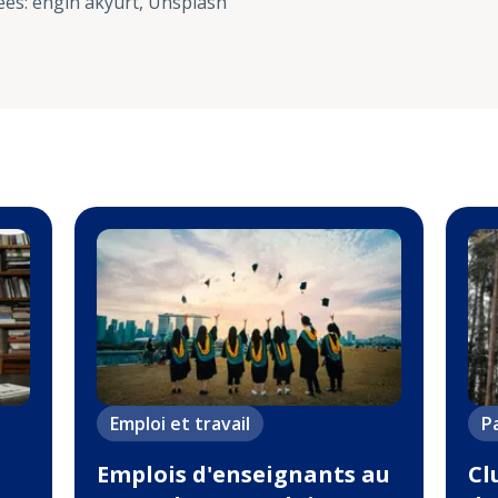
ées
:
engin akyurt, Unsplash
Emploi et travail
P
Emplois d'enseignants au
Cl