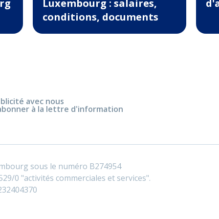
rg
Luxembourg : salaires,
d'
conditions, documents
blicité avec nous
abonner à la lettre d'information
embourg sous le numéro B274954
29/0 "activités commerciales et services".
0232404370