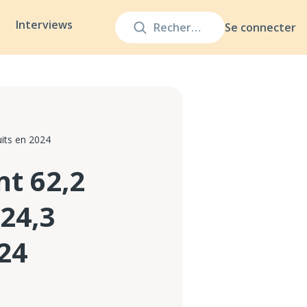
Interviews
Se connecter
uits en 2024
nt 62,2
24,3
024