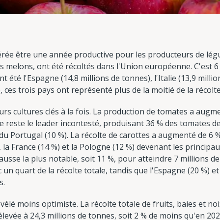
érée être une année productive pour les producteurs de légu
es melons, ont été récoltés dans l'Union européenne. C'est 6 
 été l'Espagne (14,8 millions de tonnes), l'Italie (13,9 millio
 ces trois pays ont représenté plus de la moitié de la récolte
urs cultures clés à la fois. La production de tomates a augm
lie reste le leader incontesté, produisant 36 % des tomates d
 du Portugal (10 %). La récolte de carottes a augmenté de 6 %
, la France (14 %) et la Pologne (12 %) devenant les principa
ausse la plus notable, soit 11 %, pour atteindre 7 millions d
c un quart de la récolte totale, tandis que l'Espagne (20 %) e
s.
vélé moins optimiste. La récolte totale de fruits, baies et no
t élevée à 24,3 millions de tonnes, soit 2 % de moins qu'en 20