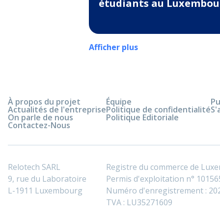
étudiants au Luxembou
Afficher plus
À propos du projet
Équipe
Pu
Actualités de l'entreprise
Politique de confidentialité
S'
On parle de nous
Politique Editoriale
Contactez-Nous
Relotech SARL
Registre du commerce de Lux
9, rue du Laboratoire
Permis d'exploitation n° 101565
L-1911 Luxembourg
Numéro d'enregistrement : 2
TVA : LU35271609