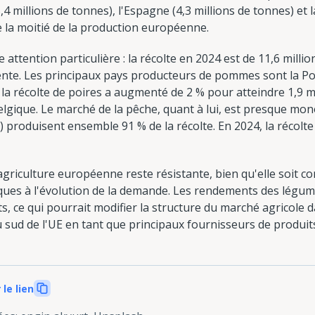
5,4 millions de tonnes), l'Espagne (4,3 millions de tonnes) et 
 la moitié de la production européenne.
attention particulière : la récolte en 2024 est de 11,6 millio
te. Les principaux pays producteurs de pommes sont la Polog
, la récolte de poires a augmenté de 2 % pour atteindre 1,9 m
 Belgique. Le marché de la pêche, quant à lui, est presque mon
1 %) produisent ensemble 91 % de la récolte. En 2024, la réco
riculture européenne reste résistante, bien qu'elle soit con
ques à l'évolution de la demande. Les rendements des lég
s, ce qui pourrait modifier la structure du marché agricole d
u sud de l'UE en tant que principaux fournisseurs de produits
 le lien