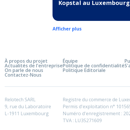
Kopstal au Luxembourg
Afficher plus
À propos du projet
Équipe
Pu
Actualités de l'entreprise
Politique de confidentialité
S'
On parle de nous
Politique Editoriale
Contactez-Nous
Relotech SARL
Registre du commerce de Lux
9, rue du Laboratoire
Permis d'exploitation n° 101565
L-1911 Luxembourg
Numéro d'enregistrement : 2
TVA : LU35271609