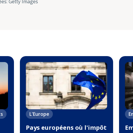
ées
:
Getty Images
ts
L'Europe
Em
Pays européens où l'impôt
Em