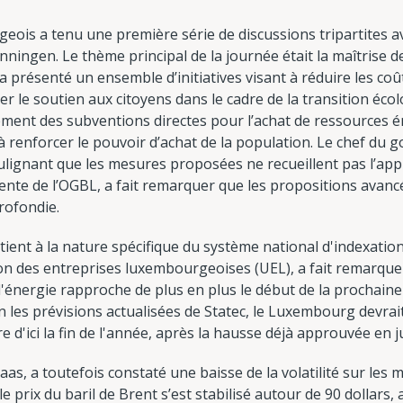
is a tenu une première série de discussions tripartites ave
ingen. Le thème principal de la journée était la maîtrise de
a présenté un ensemble d’initiatives visant à réduire les coû
rcer le soutien aux citoyens dans le cadre de la transition é
nt des subventions directes pour l’achat de ressources én
à renforcer le pouvoir d’achat de la population. Le chef du g
ulignant que les mesures proposées ne recueillent pas l’ap
dente de l’OGBL, a fait remarquer que les propositions avan
rofondie.
 tient à la nature spécifique du système national d'indexation
ion des entreprises luxembourgeoises (UEL), a fait remarqu
 l'énergie rapproche de plus en plus le début de la prochai
n les prévisions actualisées de Statec, le Luxembourg devrai
e d'ici la fin de l'année, après la hausse déjà approuvée en j
aas, a toutefois constaté une baisse de la volatilité sur les
le prix du baril de Brent s’est stabilisé autour de 90 dollars, 