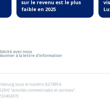
sur le revenu est le plus
vi
faible en 2025
Lu
blicité avec nous
abonner à la lettre d'information
embourg sous le numéro B274954
29/0 "activités commerciales et services".
0232404370