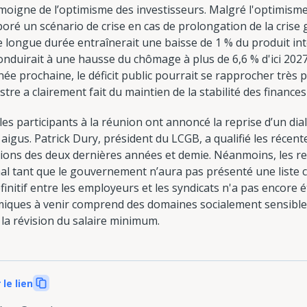
émoigne de l’optimisme des investisseurs. Malgré l'optimism
oré un scénario de crise en cas de prolongation de la crise g
e longue durée entraînerait une baisse de 1 % du produit int
nduirait à une hausse du chômage à plus de 6,6 % d'ici 2027
ée prochaine, le déficit public pourrait se rapprocher très p
stre a clairement fait du maintien de la stabilité des finance
les participants à la réunion ont annoncé la reprise d’un dia
aigus. Patrick Dury, président du LCGB, a qualifié les réce
nions des deux dernières années et demie. Néanmoins, les re
inal tant que le gouvernement n’aura pas présenté une list
initif entre les employeurs et les syndicats n'a pas encore é
ques à venir comprend des domaines socialement sensibles 
 la révision du salaire minimum.
 le lien