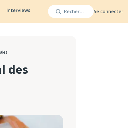
Interviews
Se connecter
rales
al des