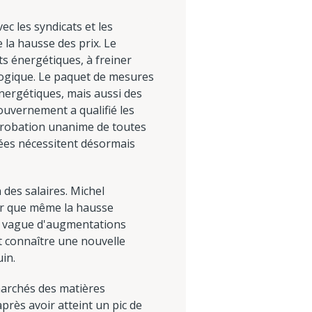
c les syndicats et les
 la hausse des prix. Le
ts énergétiques, à freiner
cologique. Le paquet de mesures
ergétiques, mais aussi des
ouvernement a qualifié les
probation unanime de toutes
cées nécessitent désormais
 des salaires. Michel
er que même la hausse
ne vague d'augmentations
t connaître une nouvelle
uin.
 marchés des matières
après avoir atteint un pic de