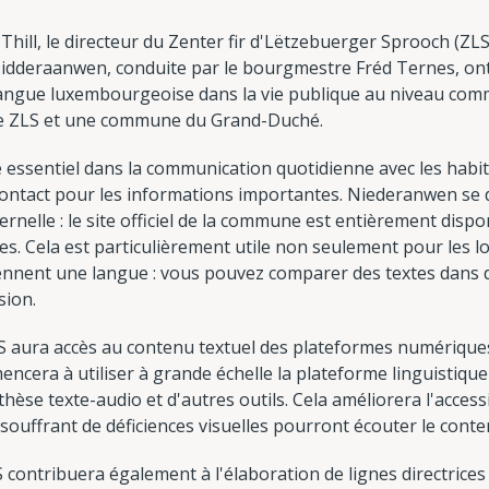
c Thill, le directeur du Zenter fir d'Lëtzebuerger Sprooch (ZLS
idderaanwen, conduite par le bourgmestre Fréd Ternes, ont
 langue luxembourgeoise dans la vie publique au niveau commu
 le ZLS et une commune du Grand-Duché.
ssentiel dans la communication quotidienne avec les habitan
contact pour les informations importantes. Niederanwen se
ternelle : le site officiel de la commune est entièrement dis
es. Cela est particulièrement utile non seulement pour les lo
nnent une langue : vous pouvez comparer des textes dans 
sion.
ZLS aura accès au contenu textuel des plateformes numérique
ncera à utiliser à grande échelle la plateforme linguistiqu
thèse texte-audio et d'autres outils. Cela améliorera l'acces
souffrant de déficiences visuelles pourront écouter le conte
contribuera également à l'élaboration de lignes directrices 