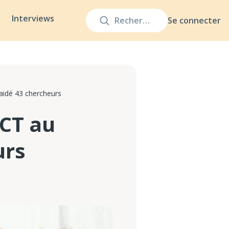
Interviews
Se connecter
idé 43 chercheurs
CT au
urs