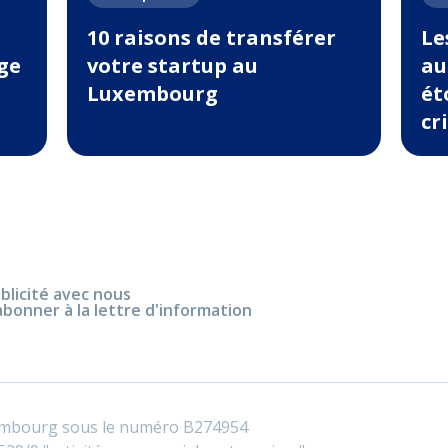
10 raisons de transférer
Le
ge
votre startup au
au
Luxembourg
ét
cr
blicité avec nous
abonner à la lettre d'information
embourg sous le numéro B274954