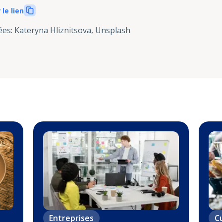
 le lien
ées
:
Kateryna Hliznitsova, Unsplash
Entreprises
C