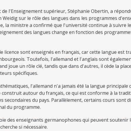
t de l'Enseignement supérieur, Stéphanie Obertin, a répondu
Weidig sur le rôle des langues dans les programmes d'ense
la ministre a confirmé que l'université continue à suivre le
nseignement des langues change en fonction des programmes 
licence sont enseignés en français, car cette langue est tr
bourgeois. Toutefois, l'allemand et l'anglais sont égalemen
d joue un rôle clé, tandis que dans d'autres, il cède la place 
teurs spécifiques.
athématiques, l'allemand n'a jamais été la langue principal
onstruit autour du français, ce qui est conforme à la tradi
 secondaires du pays. Parallèlement, certains cours sont d
ional du programme.
ploie des enseignants germanophones qui peuvent soutenir l
echerche si nécessaire.