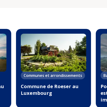
Communes et arrondissements
B
au
Commune de Roeser au
Po
Luxembourg
est
im