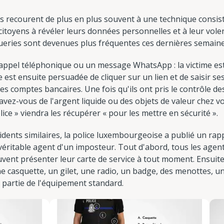
 recourent de plus en plus souvent à une technique consist
es citoyens à révéler leurs données personnelles et à leur vole
oqueries sont devenues plus fréquentes ces dernières semaine
pel téléphonique ou un message WhatsApp : la victime est 
e est ensuite persuadée de cliquer sur un lien et de saisir ses
 ses comptes bancaires. Une fois qu'ils ont pris le contrôle d
avez-vous de l'argent liquide ou des objets de valeur chez vou
ice » viendra les récupérer « pour les mettre en sécurité ».
dents similaires, la police luxembourgeoise a publié un rapp
éritable agent d'un imposteur. Tout d'abord, tous les agent
ent présenter leur carte de service à tout moment. Ensuite, i
ne casquette, un gilet, une radio, un badge, des menottes, 
 partie de l'équipement standard.