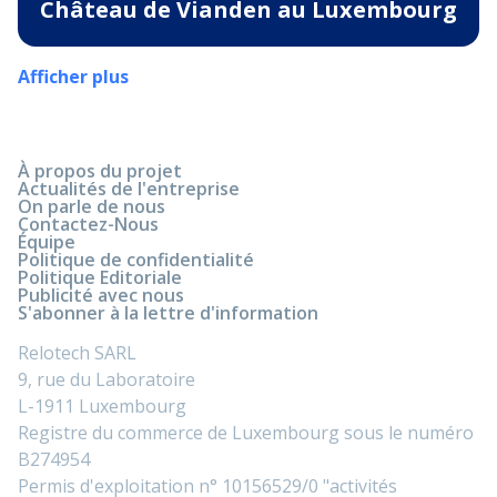
Château de Vianden au Luxembourg
Afficher plus
À propos du projet
Actualités de l'entreprise
On parle de nous
Contactez-Nous
Équipe
Politique de confidentialité
Politique Editoriale
Publicité avec nous
S'abonner à la lettre d'information
Relotech SARL
9, rue du Laboratoire
L-1911 Luxembourg
Registre du commerce de Luxembourg sous le numéro
B274954
Permis d'exploitation n° 10156529/0 "activités