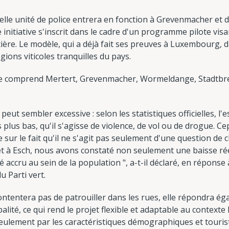
velle unité de police entrera en fonction à Grevenmacher e
initiative s'inscrit dans le cadre d'un programme pilote visa
ière. Le modèle, qui a déjà fait ses preuves à Luxembourg, d
ions viticoles tranquilles du pays.
lle comprend Mertert, Grevenmacher, Wormeldange, Stadtbr
eut sembler excessive : selon les statistiques officielles, l'e
es plus bas, qu'il s'agisse de violence, de vol ou de drogue. C
e sur le fait qu'il ne s'agit pas seulement d'une question de c
 à Esch, nous avons constaté non seulement une baisse réell
é accru au sein de la population ", a-t-il déclaré, en répons
u Parti vert.
ontentera pas de patrouiller dans les rues, elle répondra é
ité, ce qui rend le projet flexible et adaptable au contexte l
eulement par les caractéristiques démographiques et tourist