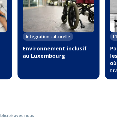
Intégration culturelle
L
Environnement inclusif
Pa
au Luxembourg
le
où
tr
blicité avec nous