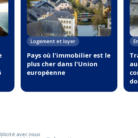
Logement et loyer
Em
e
Pays où l'immobilier est le
Tr
plus cher dans l'Union
au
6
européenne
co
do
blicité avec nous