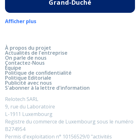
Grand-Duché
Afficher plus
À propos du projet
Actualités de l'entreprise
On parle de nous
Contactez-Nous
Équipe
Politique de confidentialité
Politique Editoriale
Publicité avec nous
S'abonner à la lettre d'information
Relotech SARL
9, rue du Laboratoire
L-1911 Luxembourg
Registre du commerce de Luxembourg sous le numéro
B274954
Permis d'exploitation n° 10156529/0 "activités