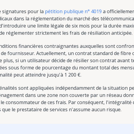
e signatures pour la
pétition publique n° 4019
a officielleme
caux dans la réglementation du marché des télécommunication
introduire une limite légale de six mois pour la durée maxi
 de réglementer strictement les frais de résiliation anticipée.
conditions financières contraignantes auxquelles sont confron
 de fournisseur. Actuellement, un contrat standard de fibre
plus, si un utilisateur décide de résilier son contrat avant 
lées sous forme de pourcentage du montant total des mensu
énalité peut atteindre jusqu'à 1 200 €.
pénalités sont appliquées indépendamment de la situation p
déménagement dans une zone non couverte par un réseau don
e consommateur de ces frais. Par conséquent, l'intégralité 
is que le prestataire de services n'assume aucun risque.