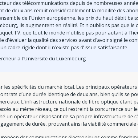
 secteur des télécommunications depuis de nombreuses année
 de deux ans réduit considérablement la mobilité des abonné
ensemble de l'Union européenne, les prix du haut débit bais
mbourg, ils augmentent en réalité. Et n'oublions pas que le
uet TV, que tout le monde n'utilise pas pour autant à l'he
le d'évaluer la qualité des services avant d'avoir signé le contr
un cadre rigide dont il n'existe pas d'issue satisfaisante.
ercheur à l'Université du Luxembourg
r les spécificités du marché local. Les principaux opérateurs
trats d’une durée identique de deux ans, bien qu’ils se pos
ciaux. L'infrastructure nationale de fibre optique étant pa
l'accès au même réseau, ce qui restreint la concurrence sur le
hé un opérateur disposant de sa propre infrastructure de c
ngagement de durée, prouvant ainsi la viabilité commerciale 
européen des communications électroniques comme fondement