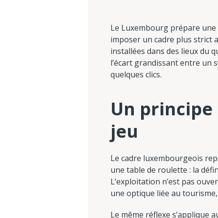
Le Luxembourg prépare une réf
imposer un cadre plus strict a
installées dans des lieux du q
l’écart grandissant entre un 
quelques clics.
Un principe 
jeu
Le cadre luxembourgeois repo
une table de roulette : la dé
L’exploitation n’est pas ouver
une optique liée au tourisme,
Le même réflexe s’applique au