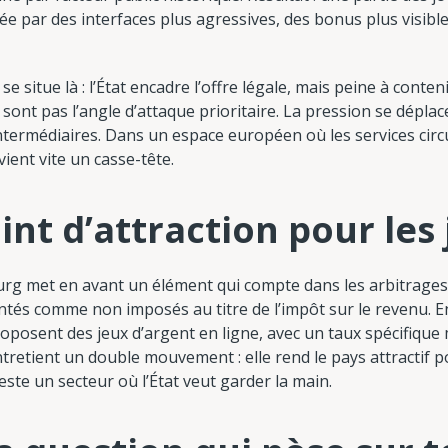
ée par des interfaces plus agressives, des bonus plus visible
situe là : l’État encadre l’offre légale, mais peine à contenir
 sont pas l’angle d’attaque prioritaire. La pression se déplac
intermédiaires. Dans un espace européen où les services circu
vient vite un casse-tête.
point d’attraction pour les
ourg met en avant un élément qui compte dans les arbitrages 
és comme non imposés au titre de l’impôt sur le revenu. En 
roposent des jeux d’argent en ligne, avec un taux spécifique
ntretient un double mouvement : elle rend le pays attractif p
 reste un secteur où l’État veut garder la main.