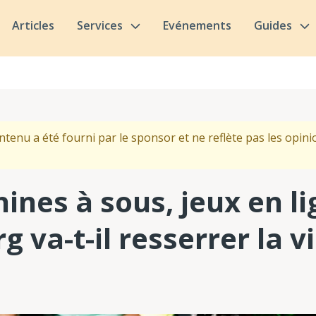
Articles
Services
Evénements
Guides
ntenu a été fourni par le sponsor et ne reflète pas les opinio
ines à sous, jeux en lig
va-t-il resserrer la vi