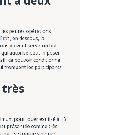
nt à deux
 les petites opérations
’Éta
t ; en dessous, la
ions doivent servir un but
té qui autorise peut imposer
ail : ce pouvoir conditionnel
i trompent les participants..
 très
imum pour jouer est fixé à 18
ée est présentée comme très
joueurs se tourne vers des