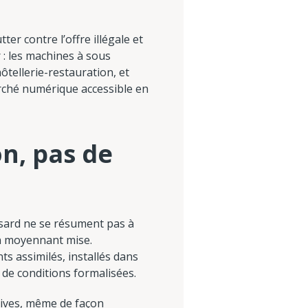
r contre l’offre illégale et
r : les machines à sous
hôtellerie-restauration, et
marché numérique accessible en
on, pas de
asard ne se résument pas à
ain moyennant mise.
ts assimilés, installés dans
 de conditions formalisées.
tives, même de façon