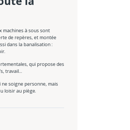
oute la
aux machines à sous sont
erte de repères, et montée
si dans la banalisation :
ir.
ortementales, qui propose des
s, travail…
oi ne soigne personne, mais
u loisir au piège.