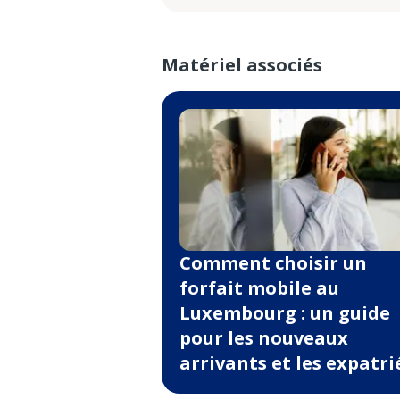
Matériel associés
Comment choisir un
forfait mobile au
Luxembourg : un guide
pour les nouveaux
arrivants et les expatri