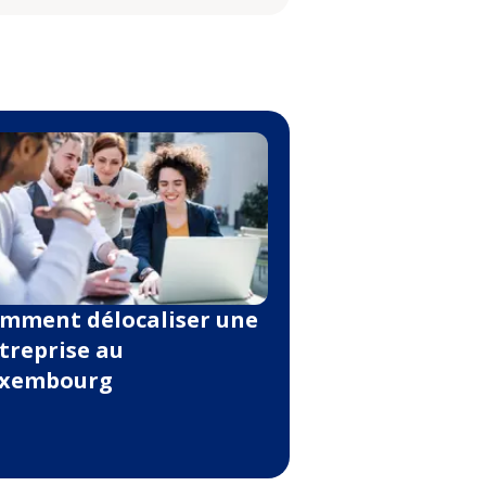
mment délocaliser une
treprise au
xembourg