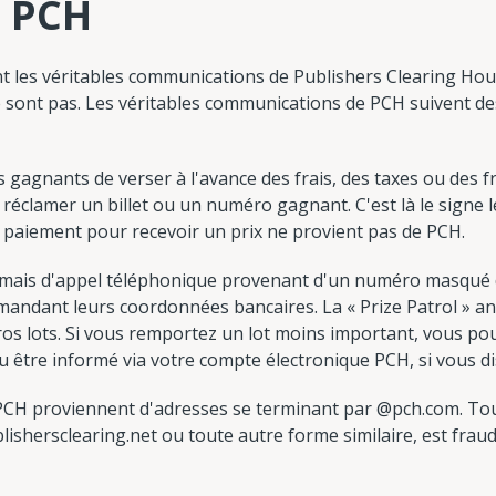
e PCH
t les véritables communications de Publishers Clearing Ho
le sont pas. Les véritables communications de PCH suivent 
gagnants de verser à l'avance des frais, des taxes ou des f
clamer un billet ou un numéro gagnant. C'est là le signe le
paiement pour recevoir un prix ne provient pas de PCH.
amais d'appel téléphonique provenant d'un numéro masqué d
emandant leurs coordonnées bancaires. La « Prize Patrol » 
s lots. Si vous remportez un lot moins important, vous pou
 être informé via votre compte électronique PCH, si vous di
PCH proviennent d'adresses se terminant par @pch.com. Tou
lishersclearing.net ou toute autre forme similaire, est frau