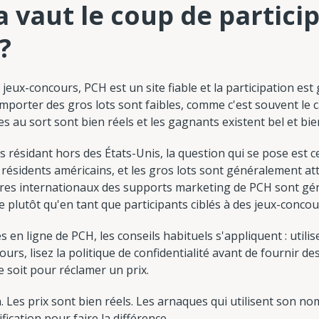
a vaut le coup de partici
?
jeux-concours, PCH est un site fiable et la participation est
mporter des gros lots sont faibles, comme c'est souvent le 
es au sort sont bien réels et les gagnants existent bel et bie
 résidant hors des États-Unis, la question qui se pose est ce
résidents américains, et les gros lots sont généralement at
aires internationaux des supports marketing de PCH sont gé
e plutôt qu'en tant que participants ciblés à des jeux-concou
es en ligne de PCH, les conseils habituels s'appliquent : util
urs, lisez la politique de confidentialité avant de fournir 
e soit pour réclamer un prix.
. Les prix sont bien réels. Les arnaques qui utilisent son nom 
fication pour faire la différence.