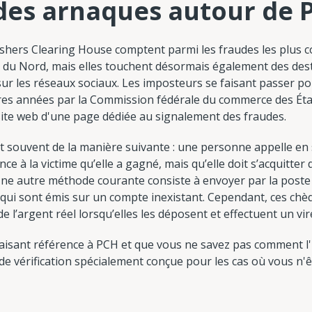
des arnaques autour de 
ishers Clearing House comptent parmi les fraudes les plus c
u Nord, mais elles touchent désormais également des dest
sur les réseaux sociaux. Les imposteurs se faisant passer p
ères années par la Commission fédérale du commerce des Éta
site web d'une page dédiée au signalement des fraudes.
t souvent de la manière suivante : une personne appelle en 
e à la victime qu’elle a gagné, mais qu’elle doit s’acquitter
 Une autre méthode courante consiste à envoyer par la poste
qui sont émis sur un compte inexistant. Cependant, ces chèq
de l’argent réel lorsqu’elles les déposent et effectuent un v
aisant référence à PCH et que vous ne savez pas comment l'i
de vérification spécialement conçue pour les cas où vous n'êt