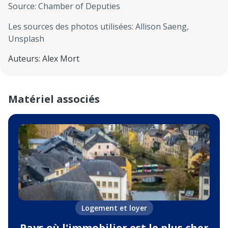
Source
:
Chamber of Deputies
Les sources des photos utilisées
:
Allison Saeng,
Unsplash
Auteurs
:
Alex Mort
Matériel associés
Logement et loyer
Pays où l'immobilier est le plus cher