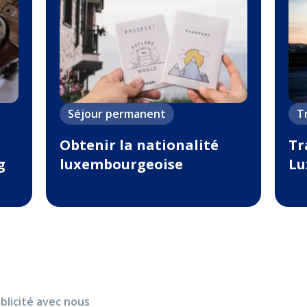
Séjour permanent
T
Obtenir la nationalité
Tr
g
luxembourgeoise
Lu
blicité avec nous