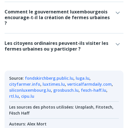
Comment le gouvernement luxembourgeois
encourage-t-il la création de fermes urbaines
?
Les citoyens ordinaires peuvent-ils visiter les
fermes urbaines ou y participer ?
Source
:
fondskirchberg.public.lu
,
luga.lu
,
cityfarmer.info
,
luxtimes.lu
,
verticalfarmdaily.com
,
siliconluxembourg.lu
,
grosbusch.lu
,
fesch-haff.lu
,
rtl.lu
,
cipu.lu
Les sources des photos utilisées
:
Unsplash, Fitotech,
Fësch Haff
Auteurs
:
Alex Mort