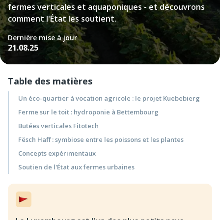
fermes verticales et aquaponiques - et découvrons
comment l'État les soutient.
Dernière mise à jour
21.08.25
Table des matières
Un éco-quartier à vocation agricole : le projet Kuebebierg
Ferme sur le toit : hydroponie à Bettembourg
Butées verticales Fitotech
Fësch Haff : symbiose entre les poissons et les plantes
Concepts expérimentaux
Soutien de l'État aux fermes urbaines