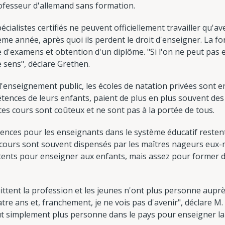
professeur d'allemand sans formation.
ialistes certifiés ne peuvent officiellement travailler qu'av
ième année, après quoi ils perdent le droit d'enseigner. La f
 d'examens et obtention d'un diplôme. "Si l'on ne peut pas 
e sens", déclare Grethen.
l'enseignement public, les écoles de natation privées sont en
ences de leurs enfants, paient de plus en plus souvent des 
es cours sont coûteux et ne sont pas à la portée de tous.
nces pour les enseignants dans le système éducatif restent 
s cours sont souvent dispensés par les maîtres nageurs eux-
nts pour enseigner aux enfants, mais assez pour former de
ittent la profession et les jeunes n'ont plus personne auprè
re ans et, franchement, je ne vois pas d'avenir", déclare M. 
out simplement plus personne dans le pays pour enseigner la