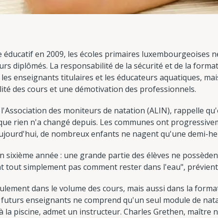
 éducatif en 2009, les écoles primaires luxembourgeoises n
s diplômés. La responsabilité de la sécurité et de la forma
es enseignants titulaires et les éducateurs aquatiques, mais 
lité des cours et une démotivation des professionnels.
l'Association des moniteurs de natation (ALIN), rappelle qu'e
is que rien n'a changé depuis. Les communes ont progressiv
ujourd'hui, de nombreux enfants ne nagent qu'une demi-heu
 en sixième année : une grande partie des élèves ne possède
nt tout simplement pas comment rester dans l'eau", prévient
ulement dans le volume des cours, mais aussi dans la forma
 futurs enseignants ne comprend qu'un seul module de nat
e à la piscine, admet un instructeur. Charles Grethen, maître