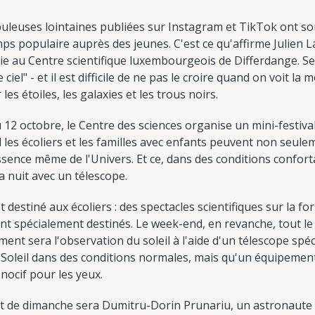
buleuses lointaines publiées sur Instagram et TikTok ont 
s populaire auprès des jeunes. C'est ce qu'affirme Julien La
e au Centre scientifique luxembourgeois de Differdange. Sel
 ciel" - et il est difficile de ne pas le croire quand on voit l
les étoiles, les galaxies et les trous noirs.
 12 octobre, le Centre des sciences organise un mini-festival
 les écoliers et les familles avec enfants peuvent non seul
ssence même de l'Univers. Et ce, dans des conditions confort
a nuit avec un télescope.
estiné aux écoliers : des spectacles scientifiques sur la for
ont spécialement destinés. Le week-end, en revanche, tout le 
ent sera l'observation du soleil à l'aide d'un télescope spéci
Soleil dans des conditions normales, mais qu'un équipement
 nocif pour les yeux.
ent de dimanche sera Dumitru-Dorin Prunariu, un astronaute