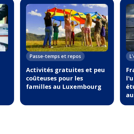
Passe-temps et repos
L
Activités gratuites et peu
Fr
coûteuses pour les
l'
familles au Luxembourg
ét
au