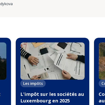
adykova
Les impôts
C
z
L'impôt sur les sociétés au
Co
Luxembourg en 2025
au