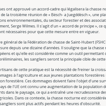
es ont approuvé un accord-cadre qui légalisera la chasse 
rs de la troisième réunion de « Bësch- a Juegddësch », une pl
ons environnementales, du secteur forestier et des associat
ment, Serge Wilmes. Il s'agit d'un « accord de principe », ce q
ront nécessaires pour que cette mesure entre en vigueur.
ire général de la Fédération de chasse de Saint-Hubert (FSH
ure depuis une dizaine d'années. Il souligne que la chasse 
ens et qu'elle est considérée comme un outil permettant d
réliminaires, les sangliers seront la principale cible de cett
tisans de cette pratique est la nécessité de freiner la croi
ages à l'agriculture et aux jeunes plantations forestières 
n forestière. Ces dommages doivent faire l'objet d'une surv
pays de l'UE ont connu une augmentation de la population de
s dans le paysage, ce qui a entraîné une recrudescence des 
gricoles. Dans ce contexte, la chasse nocturne est considé
s sangliers sont plus actifs pendant les heures d'obscurité.