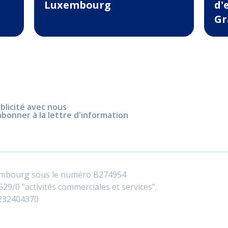
Luxembourg
d'
Gr
blicité avec nous
abonner à la lettre d'information
embourg sous le numéro B274954
29/0 "activités commerciales et services".
0232404370