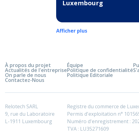
Luxembourg
Afficher plus
À propos du projet
Équipe
Pu
Actualités de l'entreprise
Politique de confidentialité
S'
On parle de nous
Politique Editoriale
Contactez-Nous
Relotech SARL
Registre du commerce de Lux
9, rue du Laboratoire
Permis d'exploitation n° 101565
L-1911 Luxembourg
Numéro d'enregistrement : 2
TVA : LU35271609