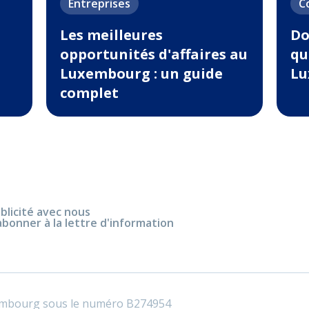
Entreprises
C
Les meilleures
Do
opportunités d'affaires au
qu
Luxembourg : un guide
Lu
complet
blicité avec nous
abonner à la lettre d'information
embourg sous le numéro B274954