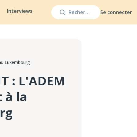
Interviews
Se connecter
oi au Luxembourg
IT : L'ADEM
 à la
rg